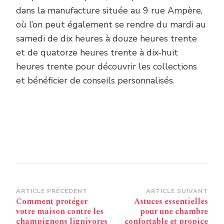
dans la manufacture située au 9 rue Ampère,
où l’on peut également se rendre du mardi au
samedi de dix heures à douze heures trente
et de quatorze heures trente à dix-huit
heures trente pour découvrir les collections
et bénéficier de conseils personnalisés.
Navigation
ARTICLE PRÉCÉDENT
ARTICLE SUIVANT
Comment protéger
Astuces essentielles
d’article
votre maison contre les
pour une chambre
champignons lignivores
confortable et propice