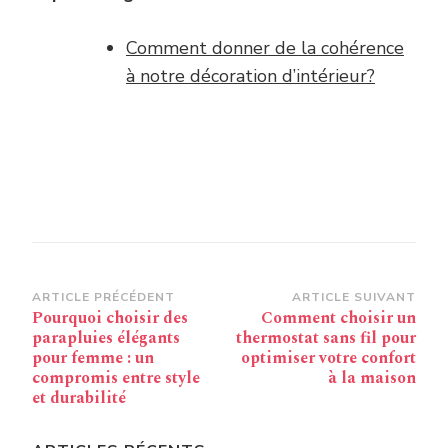
Comment donner de la cohérence
à notre décoration d’intérieur?
Navigation
ARTICLE PRÉCÉDENT
ARTICLE SUIVANT
Pourquoi choisir des
Comment choisir un
d’article
parapluies élégants
thermostat sans fil pour
pour femme : un
optimiser votre confort
compromis entre style
à la maison
et durabilité