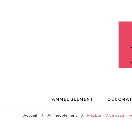
Litaeau
Litaeau
– Comme à la maison
AMMEUBLEMENT
DÉCORAT
Accueil
Ammeublement
Meuble TV de salon : bo