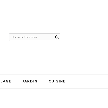
Vous
recherchiez
quelque
chose ?
OLAGE
JARDIN
CUISINE