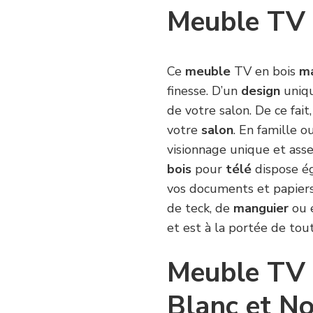
Meuble TV 
Ce
meuble
TV en bois
ma
finesse. D’un
design
uniqu
de votre salon. De ce fai
votre
salon
. En famille 
visionnage unique et asse
bois
pour
télé
dispose é
vos documents et papiers
de teck, de
manguier
ou 
et est à la portée de tou
Meuble TV 
Blanc et No