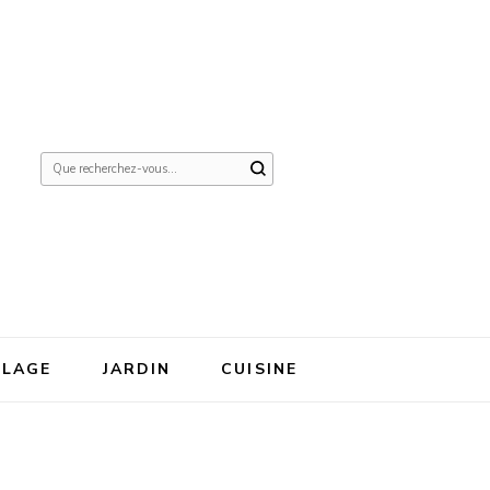
Vous
recherchiez
quelque
chose ?
OLAGE
JARDIN
CUISINE