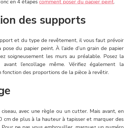
 donc en 4 étapes
comment poser du papier peint
.
ion des supports
upport et du type de revêtement, il vous faut prévoir
 pose du papier peint. À l’aide d’un grain de papier
cez soigneusement les murs au préalable. Posez la
avant l’encollage même. Vérifiez également la
fonction des proportions de la pièce à revêtir.
ge
 ciseau, avec une règle ou un cutter. Mais avant, en
10 cm de plus à la hauteur à tapisser et marquer des
er. Pour ne pas vous embrouiller, marquez un numéro