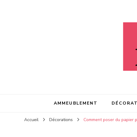
Litaeau
Litaeau
– Comme à la maison
AMMEUBLEMENT
DÉCORAT
Accueil
Décorations
Comment poser du papier p