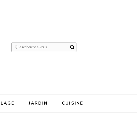
Vous
recherchiez
quelque
chose ?
OLAGE
JARDIN
CUISINE