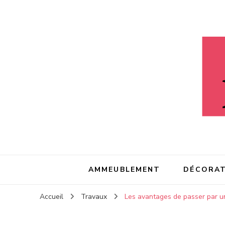
Litaeau
Litaeau
– Comme à la maison
AMMEUBLEMENT
DÉCORAT
Accueil
Travaux
Les avantages de passer par un 